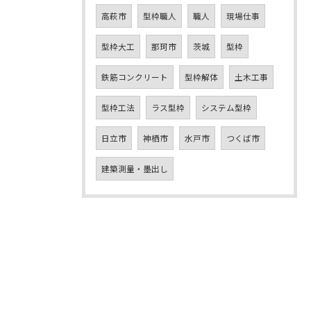
高萩市
型枠職人
職人
現場仕事
型枠大工
那珂市
茨城
型枠
鉄筋コンクリート
型枠解体
土木工事
型枠工法
ラス型枠
システム型枠
日立市
神栖市
水戸市
つくば市
建築測量・墨出し