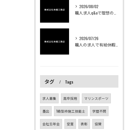
2026/08/02
職人求人q&aで理想の求人募集や働き方を茨城中心に徹底比較
2026/07/26
職人の求人で有給休暇が充実した茨城県ひたちなか市で安心の働き方とキャリアアップを実現する
タグ
Tags
求人募集
高卒採用
マリンスポーツ
墨出
1級型枠施工技能士
学歴不問
会社忘年会
受賞
表彰
協賛