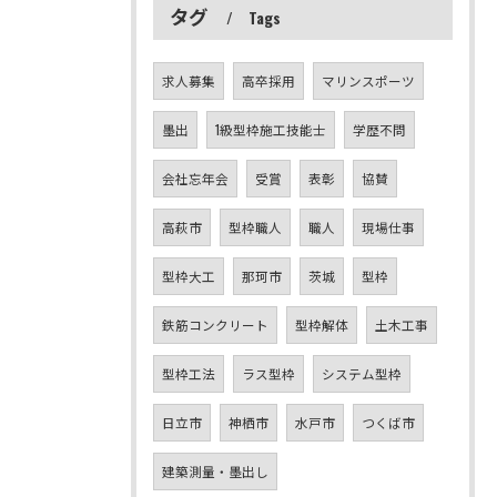
タグ
Tags
求人募集
高卒採用
マリンスポーツ
墨出
1級型枠施工技能士
学歴不問
会社忘年会
受賞
表彰
協賛
高萩市
型枠職人
職人
現場仕事
型枠大工
那珂市
茨城
型枠
鉄筋コンクリート
型枠解体
土木工事
型枠工法
ラス型枠
システム型枠
日立市
神栖市
水戸市
つくば市
建築測量・墨出し