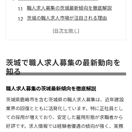
職人求人募集の茨城最新傾向を徹底解説
茨城の職人求人市場が注目される理由
職人求人募集で変化する茨城の特徴とは
茨城で職人が求められる求人募集事情
職人求人募集の茨城動向と将来性の分析
職人転職なら綿密な求人比較が重要
茨城で職人求人募集の最新動向を
茨城の職人求人比較で失敗しない方法
知る
職人転職時は求人募集の綿密な比較が肝心
職人求人募集の茨城最新傾向を徹底解説
茨城で職人転職先を選ぶ比較ポイント
職人求人募集を比較する際の着眼点とは
茨城県鹿嶋市を含む茨城県の職人求人募集は、近年建設
綿密な求人比較で茨城転職を成功させるコ
業界の回復とともに活発化しています。特に正社員とし
ツ
ての採用が増えており、安定した雇用形態が求職者から
好評です。求人情報では経験者優遇の傾向が強く、実務
求人募集で高収入を目指すポイント解説