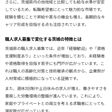
さらに、茨城県内の他地域と比較しても給与水準が安定
転職成功に必要な職人求人募集の見極め
しているため、転職希望者にとって魅力的な市場です。
職人転職でチェックしたい茨城の条件
経験を積むことで昇給や賞与の機会も増え、長期的なキ
茨城求人募集で職人が注目するポイント
ャリア形成を目指せる点も注目されています。
職人求人募集で理想転職を叶える条件選び
未経験歓迎の求人情報を探すコツ
職人求人募集で変化する茨城の特徴とは
茨城職人求人募集で未経験歓迎を探す方法
茨城県の職人求人募集では、近年「経験歓迎」や「資格
未経験から始める職人求人募集の選び方
支援制度あり」といった条件が増加しており、未経験者
茨城で未経験求人募集に応募するポイント
や資格取得を目指す若手にも門戸が広がっています。こ
職人求人募集で未経験歓迎案件の見分け方
れは職人の高齢化対策と技術継承の観点から、企業側が
人材育成に積極的になっている証拠です。
未経験から茨城職人として働くコツ
また、週休2日制や土日休みの求人が増え、働きやすさを
重視した労働環境の整備が進んでいます。これにより、
家庭やプライベートとの両立を考える求職者にとっても
選択肢が広がっています。