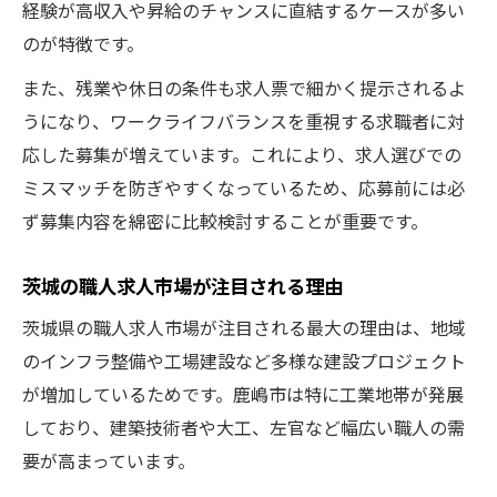
経験が高収入や昇給のチャンスに直結するケースが多い
茨城で高収入職人求人を選ぶ注目ポイント
のが特徴です。
職人求人募集で高収入を得るための条件
また、残業や休日の条件も求人票で細かく提示されるよ
高収入職人を目指す求人選択のコツ
うになり、ワークライフバランスを重視する求職者に対
茨城で収入アップを叶える求人募集戦略
応した募集が増えています。これにより、求人選びでの
職人求人募集で年収アップに必要な視点
ミスマッチを防ぎやすくなっているため、応募前には必
茨城の職人仕事が選ばれる理由とは
ず募集内容を綿密に比較検討することが重要です。
職人求人募集で茨城が人気な理由を解説
茨城職人仕事の魅力と求人募集の強み
茨城の職人求人市場が注目される理由
職人が茨城で活躍する背景と求人事情
茨城県の職人求人市場が注目される最大の理由は、地域
茨城の職人求人募集が支持される理由
のインフラ整備や工場建設など多様な建設プロジェクト
が増加しているためです。鹿嶋市は特に工業地帯が発展
働きやすさで選ぶ茨城の職人求人募集
しており、建築技術者や大工、左官など幅広い職人の需
転職成功のカギとなる条件の見極め方
要が高まっています。
茨城職人求人募集で重視すべき条件とは