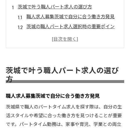
茨城で叶う職人パート求人の選び方
職人求人募集茨城で自分に合う働き方発見
茨城の職人パート求人選択時の重要ポイン
ト
求人募集茨城で職人パートを探すコツと注
意点
職人求人茨城で安心して働ける職場の見極
茨城で叶う職人パート求人の選び
め方
方
茨城で職人パート求人を選ぶ際のチェック
項目
職人求人募集茨城で自分に合う働き方発見
職人の求人募集を茨城で探す安心感
茨城県で職人のパートタイム求人を探す際は、自分の生
職人求人募集茨城で安心して応募できる理
活スタイルや希望に合った働き方を見つけることが重要
由
です。パートタイム勤務は、家事や育児、学業との両立
茨城で選ぶ職人パート求人の信頼ポイント