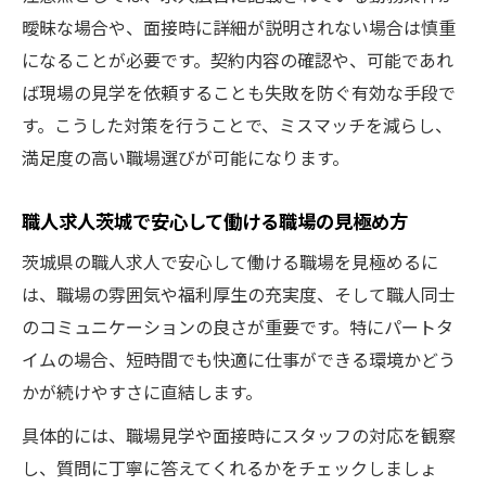
職人求人募集茨城で働きやすさが重視され
曖昧な場合や、面接時に詳細が説明されない場合は慎重
る訳
になることが必要です。契約内容の確認や、可能であれ
茨城の職人求人が人気な働きやすさの秘密
ば現場の見学を依頼することも失敗を防ぐ有効な手段で
求人募集茨城職人パートが選ばれる理由を
す。こうした対策を行うことで、ミスマッチを減らし、
紹介
満足度の高い職場選びが可能になります。
茨城で職人求人募集が支持される働き方と
は
職人求人茨城で安心して働ける職場の見極め方
働きやすい環境の茨城職人求人募集の特徴
茨城県の職人求人で安心して働ける職場を見極めるに
続けやすさ重視の職人パート求人探し術
は、職場の雰囲気や福利厚生の充実度、そして職人同士
のコミュニケーションの良さが重要です。特にパートタ
職人求人募集茨城で続けやすいパートの探
イムの場合、短時間でも快適に仕事ができる環境かどう
し方
かが続けやすさに直結します。
茨城の職人求人続けやすい働き方のコツを
紹介
具体的には、職場見学や面接時にスタッフの対応を観察
求人募集茨城職人パート継続のためのポイ
し、質問に丁寧に答えてくれるかをチェックしましょ