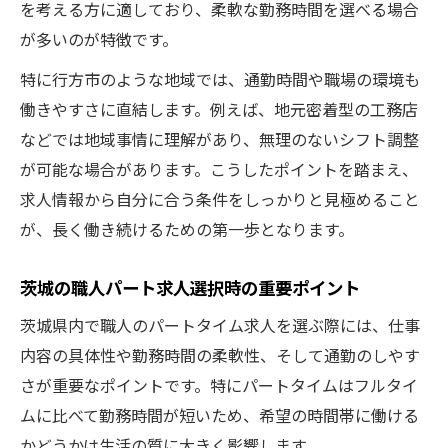
を考える方に適しており、柔軟な勤務時間を選べる場合
求人募集茨城職人パートで得られる安定感
が多いのが特徴です。
とは
特に行方市のような地域では、通勤時間や職場の環境も
安心して働ける茨城の職人求人募集の特徴
働きやすさに直結します。例えば、地元密着型の工務店
職人求人茨城が支持される安心の背景を解
などでは地域事情に理解があり、無理のないシフト調整
説
が可能な場合があります。こうしたポイントを踏まえ、
パートタイムを希望する方に茨城の職人求人
求人情報から自分に合う条件をしっかりと見極めること
職人求人募集茨城でパートタイム希望者必
が、長く働き続けるための第一歩となります。
見情報
茨城の職人パート求人選択時の重要ポイント
茨城で見つかるパート職人求人の魅力と選
び方
茨城県内で職人のパートタイム求人を選ぶ際には、仕事
求人募集茨城パート職人で叶う柔軟な働き
内容の具体性や勤務時間の柔軟性、そして通勤のしやす
方
さが重要なポイントです。特にパートタイムはフルタイ
ムに比べて勤務時間が短いため、希望の時間帯に働ける
茨城の職人求人募集でパート勤務を始める
かどうかは生活の質に大きく影響します。