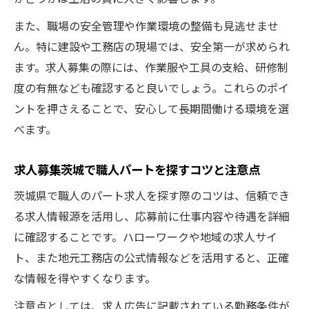
コツ
パート希望者が選ぶ茨城の職人求人とは
また、職場の安全管理や作業環境の整備も見逃せませ
ん。特に建設や工務店の現場では、安全第一が求められ
未経験から挑戦できる職人仕事の魅力
ます。求人募集の際には、作業服や工具の支給、研修制
職人求人募集茨城で未経験から始める安心
度の有無なども確認すると良いでしょう。これらのポイ
感
ントを押さえることで、安心して長期間働ける環境を選
茨城の職人求人未経験歓迎の理由と魅力を
べます。
解説
求人募集茨城で未経験者が選ぶ職人パート
求人募集茨城で職人パートを探すコツと注意点
の特徴
茨城県で職人のパート求人を探す際のコツは、信頼でき
職人求人茨城で初心者が活躍できる現場と
る求人情報源を活用し、応募前に仕事内容や待遇を詳細
は
に確認することです。ハローワークや地域の求人サイ
未経験OK茨城職人求人募集の選び方ポイン
ト、また地元工務店の公式情報などを活用すると、正確
ト
な情報を得やすくなります。
働きやすい茨城の職人求人募集が人気の理由
注意点としては、求人広告に記載されている勤務条件が