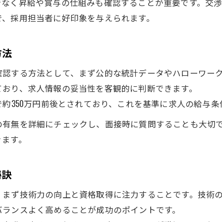
でなく昇給や賞与の仕組みも確認することが重要です。交
茨城職人求人募集で経験が年収に反映される仕組
で、採用担当者に好印象を与えられます。
経験者向け茨城求人で高収入を目指す方法
地元で安定収入を得る職人求人成功の秘訣
方法
茨城職人求人募集で安定収入を実現する考え方
確認する方法として、まず公的な統計データやハローワー
地元で選ぶ職人求人が収入安定へ導く理由
ており、求人情報の妥当性を客観的に判断できます。
茨城の職人求人募集で長く働ける環境選び
で約350万円前後とされており、これを基準に求人の給与
安定収入を叶える茨城職人求人の条件
の有無を詳細にチェックし、面接時に質問することも大切
求人募集から始める茨城での職人キャリア形成
きます。
秘訣
、まず技術力の向上と資格取得に注力することです。技術
バランスよく高めることが成功のポイントです。