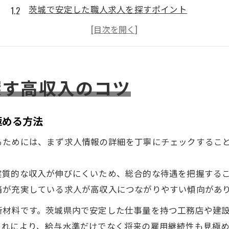
茨城で安定した職人求人を探すポイント
取手市の職人求人で年収アップを狙う戦略
求人募集時の茨城職人給与水準の確認方法
職人として取手市で高収入を実現する秘訣
探す高収入のコツ
茨城の求人募集における給与相場を徹底解説
職人求人募集で知るべき茨城の給与相場
茨城県の職人求人で高収入を得る条件
極める方法
取手市と茨城県の職人年収比較のポイント
るためには、まず求人情報の詳細を丁寧にチェックするこ
求人募集時に押さえる茨城の給与事情
職人求人で茨城の給与差を理解する利点
実質的な収入が伸びにくいため、総合的な待遇を把握する
転職なら職人求人募集で年収アップが叶う理由
当が充実している求人が高収入につながりやすい傾向があ
茨城で職人求人募集が転職年収アップに強い理由
断材料です。茨城県内で安定した仕事量を持つ工務店や建
職人求人で茨城の高収入転職を成功させるコツ
これにより、給与水準だけでなく将来の雇用継続性も見極め