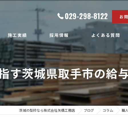
029-298-8122
お
施工実績
採用情報
よくある質問
指す茨城県取手市の給
茨城の型枠なら株式会社矢橋工務店
ブログ
コラム
職