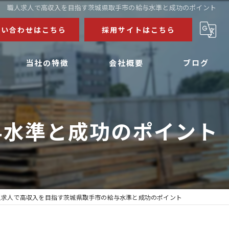
職人求人で高収入を目指す茨城県取手市の給与水準と成功のポイント
問い合わせはこちら
採用サイトはこちら
当社の特徴
会社概要
ブログ
公共施設
コラム
与水準と成功のポイント
マンション
病院
工場
求人
人求人で高収入を目指す茨城県取手市の給与水準と成功のポイント