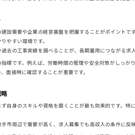
求人募集選びが転職後の収入に与える影響
茨城の職人転職成功例と年収向上の秘訣
ト
職人求人募集で茨城の安定収入を得る方法
の建設需要や企業の経営基盤を把握することがポイントで
高収入を目指す茨城の職人求人事情とは
かりやすい環境です。
茨城職人求人募集の高収入傾向と背景を解説
や過去の工事実績を調べることが、長期雇用につながる求
職人求人で注目される茨城の収入事情
の指標です。例えば、労働時間の管理や安全対策がしっか
茨城の高収入職人求人が増える理由
か、面接時に確認することが重要です。
求人募集で見抜く茨城職人の収入格差
茨城県の職人求人で高収入を狙う方法
戦略
経験を活かす茨城職人求人の選び方ポイント
まず自身のスキルや資格を磨くことが最も効果的です。特
職人経験者が茨城の求人募集で評価される理由
茨城で経験を活かせる職人求人の見極め方
取手市周辺で需要が高く、求人募集でも高収入の条件に反
求人募集で重視される茨城職人のスキル要件