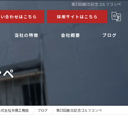
第33回創立記念ゴルフコンペ
問い合わせはこちら
採用サイトはこちら
当社の特徴
会社概要
ブログ
公共施設
コラム
ンペ
マンション
病院
工場
求人
株式会社矢橋工務店
ブログ
第33回創立記念ゴルフコンペ