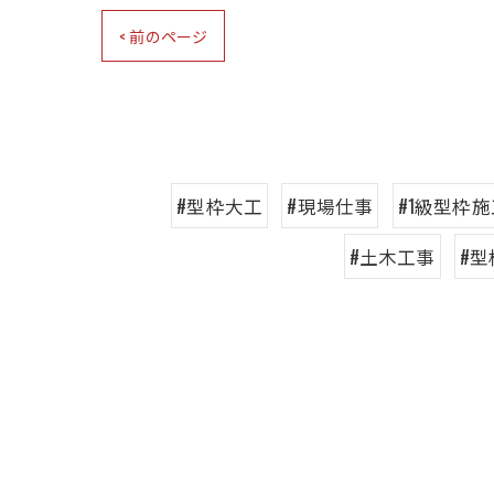
< 前のページ
#型枠大工
#現場仕事
#1級型枠
#土木工事
#