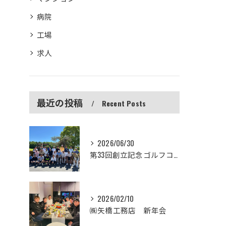
病院
工場
求人
最近の投稿
Recent Posts
2026/06/30
第33回創立記念ゴルフコンペ
2026/02/10
㈱矢橋工務店 新年会