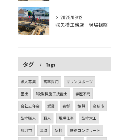
2025/09/12
㈱矢橋工務店 現場視察
タグ
Tags
求人募集
高卒採用
マリンスポーツ
墨出
1級型枠施工技能士
学歴不問
会社忘年会
受賞
表彰
協賛
高萩市
型枠職人
職人
現場仕事
型枠大工
那珂市
茨城
型枠
鉄筋コンクリート