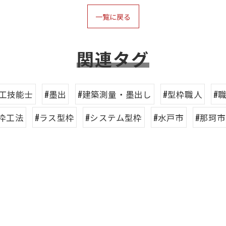
一覧に戻る
関連タグ
施工技能士
#墨出
#建築測量・墨出し
#型枠職人
#
型枠工法
#ラス型枠
#システム型枠
#水戸市
#那珂市