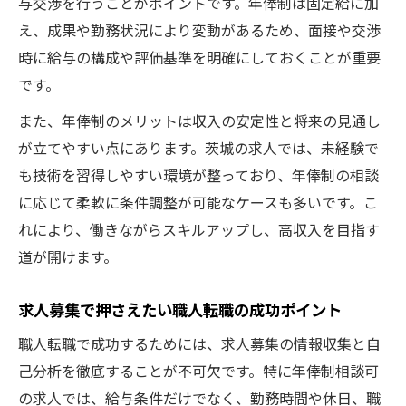
与交渉を行うことがポイントです。年俸制は固定給に加
伝統工芸職人求人募集で叶える新しい働き
え、成果や勤務状況により変動があるため、面接や交渉
方
時に給与の構成や評価基準を明確にしておくことが重要
茨城で伝統工芸職人を目指す求人選びのポ
です。
イント
未経験から伝統工芸職人求人募集に挑戦す
また、年俸制のメリットは収入の安定性と将来の見通し
る方法
が立てやすい点にあります。茨城の求人では、未経験で
も技術を習得しやすい環境が整っており、年俸制の相談
職人求人募集で伝統工芸の世界に飛び込む
に応じて柔軟に条件調整が可能なケースも多いです。こ
コツ
れにより、働きながらスキルアップし、高収入を目指す
茨城の伝統工芸職人求人募集と年俸制相談
道が開けます。
可の強み
求人募集で押さえたい職人転職の成功ポイント
職人転職で成功するためには、求人募集の情報収集と自
己分析を徹底することが不可欠です。特に年俸制相談可
の求人では、給与条件だけでなく、勤務時間や休日、職