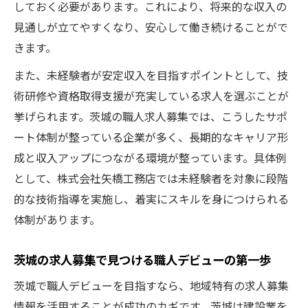
しておく必要があります。これにより、将来的な収入の
を感じる
見通しが立てやすくなり、安心して働き続けることがで
高収入を実現する年俸制職人求人募集の選
きます。
び方
また、未経験者が安定収入を目指すポイントとして、技
職人求人募集で年俸制相談可を上手に活用
術研修や資格取得支援が充実している求人を選ぶことが
する方法
挙げられます。茨城の職人求人募集では、こうしたサポ
茨城職人求人で年俸制相談可を選ぶメリッ
ート体制が整っている企業が多く、長期的なキャリア形
ト解説
成と収入アップにつながる環境が整っています。具体例
茨城で探す女性向け職人求人の魅力
として、株式会社矢橋工務店では未経験者を対象に段階
女性歓迎の職人求人募集が茨城で注目され
的な技術指導を実施し、着実にスキルを身につけられる
る理由
体制があります。
職人求人募集で見つける女性向け働きやす
茨城の求人募集で見つける職人デビューの第一歩
い環境
茨城女性職人求人募集のポイントと年俸制
茨城で職人デビューを目指すなら、地域特有の求人募集
相談可
情報を活用することが成功のカギです。茨城は建設業を