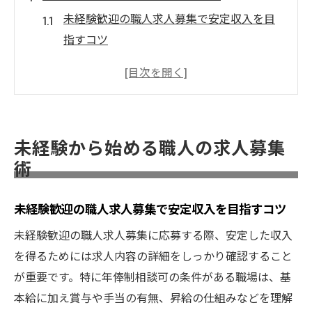
未経験歓迎の職人求人募集で安定収入を目
指すコツ
茨城の求人募集で見つける職人デビューの
第一歩
職人求人募集の選び方と未経験者向けポイ
ント
未経験から始める職人の求人募集
茨城の職人求人で未経験から年俸制相談可
術
を活用
求人募集で押さえたい職人転職の成功ポイ
未経験歓迎の職人求人募集で安定収入を目指すコツ
ント
未経験歓迎の職人求人募集に応募する際、安定した収入
年俸制相談可で広がる高収入の道
を得るためには求人内容の詳細をしっかり確認すること
年俸制相談可の職人求人募集が高収入につ
が重要です。特に年俸制相談可の条件がある職場は、基
ながる理由
本給に加え賞与や手当の有無、昇給の仕組みなどを理解
茨城で年俸制相談可の職人求人に強い魅力