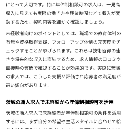
職人求人募集で黙々働ける環境を手に入れ
にとって大切です。特に年俸制相談可の求人は、一見高
る方法
収入に見えても実際の働き方や残業時間などで収入が変
年収アップ叶える求人応募の秘訣
動するため、契約内容を細かく確認しましょう。
職人求人募集で年収アップを実現する応募
未経験者向けのポイントとしては、職場での教育体制の
法とは
有無や資格取得支援、フォローアップ体制の充実度をチ
茨城の職人求人で高収入を目指す転職活動
ェックすることが挙げられます。これらは技術習得の速
のコツ
さや将来的な収入に直結するため、求人情報の口コミや
求人募集選びで年収アップ可能な職人仕事
面接時の質問で確認することが効果的です。実際に茨城
を見極める
の求人では、こうした支援が評価され応募者の満足度が
年俸制相談可求人応募で高収入職人を狙う
高い傾向があります。
ポイント
茨城の職人求人で未経験から年俸制相談可を活用
茨城職人求人募集で収入UPを叶える実践テ
クニック
茨城の職人求人で未経験者が年俸制相談可の条件を活用
伝統工芸職人を目指すための転職術
するには、まず自分の希望や生活スタイルに合わせて給