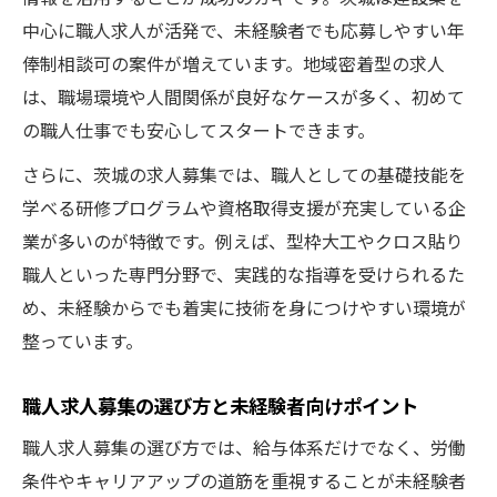
中心に職人求人が活発で、未経験者でも応募しやすい年
女性が活躍できる茨城の職人求人募集の特
俸制相談可の案件が増えています。地域密着型の求人
徴とは
は、職場環境や人間関係が良好なケースが多く、初めて
伝統工芸職人求人募集と女性の新しいキャ
の職人仕事でも安心してスタートできます。
リア像
さらに、茨城の求人募集では、職人としての基礎技能を
黙々作業に最適な職人求人ポイント
学べる研修プログラムや資格取得支援が充実している企
黙々作業が好きな方へ最適な職人求人募集
業が多いのが特徴です。例えば、型枠大工やクロス貼り
の探し方
職人といった専門分野で、実践的な指導を受けられるた
茨城で黙々作業中心の職人求人募集を見極
め、未経験からでも着実に技術を身につけやすい環境が
める方法
整っています。
求人募集で黙々作業重視の職人職場を選ぶ
コツ
職人求人募集の選び方と未経験者向けポイント
未経験から黙々作業可能な職人求人募集を
職人求人募集の選び方では、給与体系だけでなく、労働
茨城で発見
条件やキャリアアップの道筋を重視することが未経験者