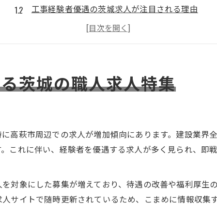
工事経験者優遇の茨城求人が注目される理由
職人未経験者も歓迎する茨城の求人事情
職人求人募集の応募時に確認すべき茨城の特徴
茨城職人求人で安定勤務を目指すポイント
きる茨城の職人求人特集
安定を目指す転職なら茨城で職人募集に注目
茨城の職人求人募集が安定志向に人気の理由
工事経験者優遇の待遇が茨城で注目される背景
職人として茨城の転職市場で求められる資質
特に高萩市周辺での求人が増加傾向にあります。建設業界
茨城で安定を実現する職人求人の探し方
す。これに伴い、経験者を優遇する求人が多く見られ、即
求人募集から見る茨城職人の転職成功事例
職人として茨城でキャリアアップを狙う方法
人を対象にした募集が増えており、待遇の改善や福利厚生
茨城職人求人募集でキャリアアップする秘訣
求人サイトで随時更新されているため、こまめに情報収集
工事経験者が茨城で選ぶべき職人求人とは