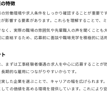
城の特徴
職人求人募集で茨城の優良企業を見極めるコツ
有の労働環境や求人条件をしっかり確認することが重要で
茨城の工事現場で働く職人が求める職場環境
性が影響する要素があります。これらを理解することで、ミ
茨城で工事経験者優遇の魅力ある求人を探す
でなく、実際の職場の雰囲気や先輩職人の声を聞くことも
工事経験者優遇の茨城職人求人募集が集まる理由
質に直結するため、応募前に面談や職場見学を積極的に活
茨城で職人求人募集の魅力を最大限に活かす方法
職人として茨城求人で得られるキャリアメリット
ント
茨城職人求人募集で注目すべき優遇条件とは
は、まずは工事経験者優遇の求人を中心に応募することが
工事経験が評価される茨城の求人の特徴
、長期的な雇用につながりやすいからです。
充実した企業を選ぶことで、キャリアの幅を広げられます
としての価値を高める環境を提供しています。これにより