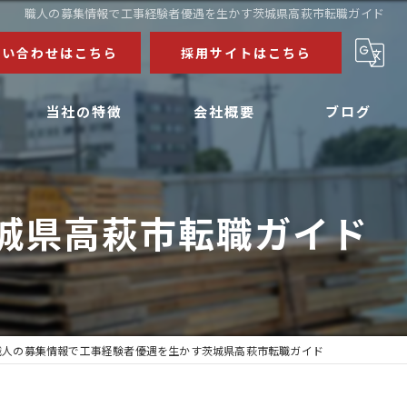
職人の募集情報で工事経験者優遇を生かす茨城県高萩市転職ガイド
問い合わせはこちら
採用サイトはこちら
当社の特徴
会社概要
ブログ
公共施設
コラム
城県高萩市転職ガイド
マンション
病院
工場
求人
職人の募集情報で工事経験者優遇を生かす茨城県高萩市転職ガイド