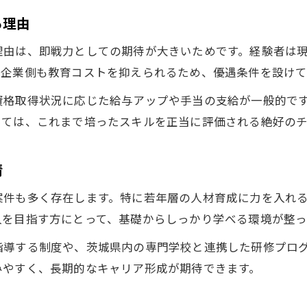
職人求人募集の茨城で実現できる成長ステップ
る理由
茨城の職人転職でスキルを活かすポイント
理由は、即戦力としての期待が大きいためです。経験者は
茨城県の職人求人で年収アップを目指す方法
。企業側も教育コストを抑えられるため、優遇条件を設けて
工事経験が活かせる茨城エリアの求人を解説
資格取得状況に応じた給与アップや手当の支給が一般的で
工事経験者が選ぶ茨城の職人求人募集ポイント
っては、これまで培ったスキルを正当に評価される絶好の
茨城で工事経験が歓迎される求人の探し方
職人求人募集で茨城エリアの魅力を知る
情
茨城の求人で工事経験が武器になる理由
案件も多く存在します。特に若年層の人材育成に力を入れ
職人求人募集から見る茨城の現場環境の違い
人を目指す方にとって、基礎からしっかり学べる環境が整っ
ホワイト企業転職を叶える茨城の職人募集事情
指導する制度や、茨城県内の専門学校と連携した研修プロ
茨城で職人求人募集を選ぶ際のホワイト企業基準
みやすく、長期的なキャリア形成が期待できます。
工事経験者優遇の茨城求人でホワイト企業を探す
茨城の職人転職で重視される働きやすさの条件