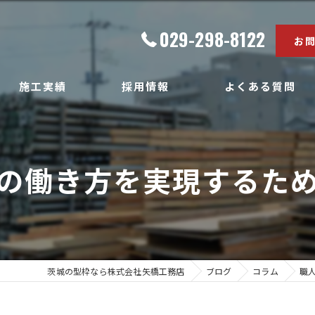
029-298-8122
お
施工実績
採用情報
よくある質問
の働き方を実現するた
茨城の型枠なら株式会社矢橋工務店
ブログ
コラム
職