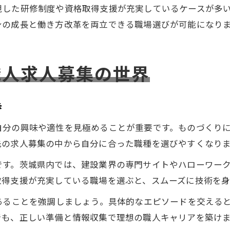
視した研修制度や資格取得支援が充実しているケースが多
身の成長と働き方改革を両立できる職場選びが可能になり
職人求人募集の世界
歩
自分の興味や適性を見極めることが重要です。ものづくり
先の求人募集の中から自分に合った職種を選びやすくなり
です。茨城県内では、建設業界の専門サイトやハローワー
取得支援が充実している職場を選ぶと、スムーズに技術を身
あることを強調しましょう。具体的なエピソードを交える
でも、正しい準備と情報収集で理想の職人キャリアを築け