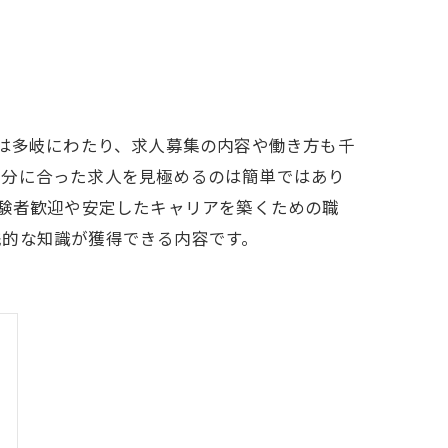
報は多岐にわたり、求人募集の内容や働き方も千
自分に合った求人を見極めるのは簡単ではあり
経験者歓迎や安定したキャリアを築くための職
践的な知識が獲得できる内容です。