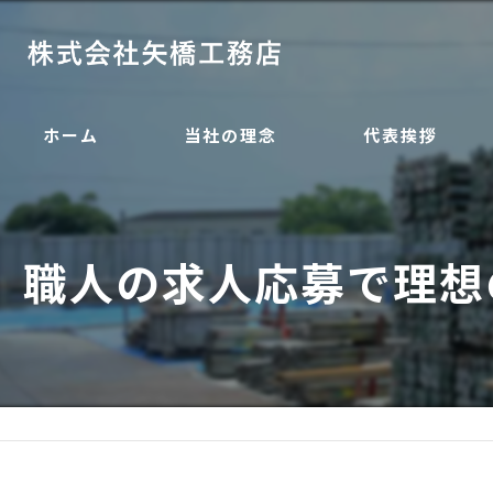
ホーム
当社の理念
代表挨拶
職人の求人応募で理想