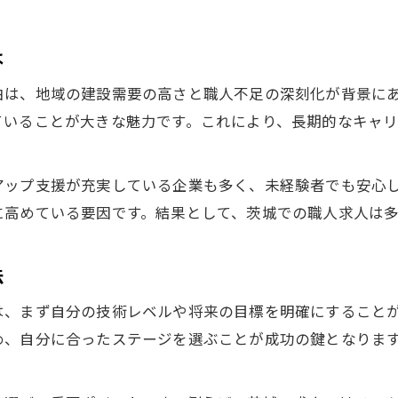
茨城の職人求人応募で未来の自分を描く
職人求人募集で茨城らしい働き方を実現
は
求人募集から始まるものづくり職人の挑戦
由は、地域の建設需要の高さと職人不足の深刻化が背景に
伝統工芸分野の求人応募の極意を解説
ていることが大きな魅力です。これにより、長期的なキャ
伝統工芸職人求人で技を磨くための条件
求人募集選びで重要な伝統工芸の視点
アップ支援が充実している企業も多く、未経験者でも安心
伝統工芸職人の求人応募で失敗しないコツ
に高めている要因です。結果として、茨城での職人求人は
茨城で伝統工芸職人求人を探す方法
女性も活躍する伝統工芸職人求人の特徴
法
職人の求人募集選びで失敗しないポイント
は、まず自分の技術レベルや将来の目標を明確にすること
職人求人応募で後悔しない情報収集法
め、自分に合ったステージを選ぶことが成功の鍵となりま
茨城で信頼できる職人求人募集を見極める
求人募集の条件比較で失敗を防ぐ方法