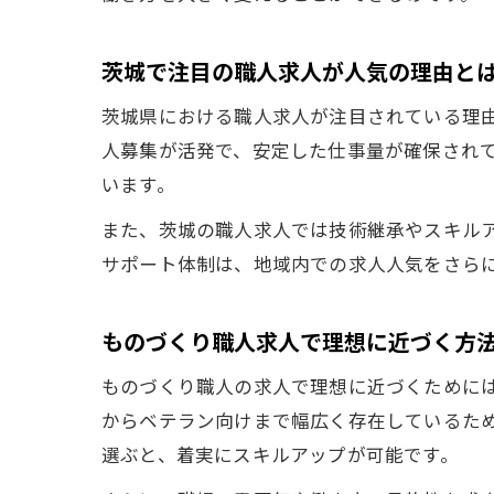
茨城で注目の職人求人が人気の理由と
茨城県における職人求人が注目されている理
人募集が活発で、安定した仕事量が確保され
います。
また、茨城の職人求人では技術継承やスキル
サポート体制は、地域内での求人人気をさら
ものづくり職人求人で理想に近づく方
ものづくり職人の求人で理想に近づくために
からベテラン向けまで幅広く存在しているた
選ぶと、着実にスキルアップが可能です。