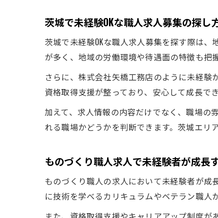
茨城で未経験OKな職人求人募集の探し
茨城で未経験OKな職人求人募集を探す際は、
が多く、地域の労働環境や待遇面の特徴も把
さらに、株式会社矢橋工務店のように未経験
資格取得支援が整っており、安心して成長で
加えて、求人情報の内容だけでなく、職場の
れる職場かどうかを判断できます。茨城エリ
ものづくり職人求人で未経験者が成長
ものづくり職人の求人において未経験者が成
に技術を学べるカリキュラムやベテラン職人
また、資格取得支援やキャリアアップ制度が