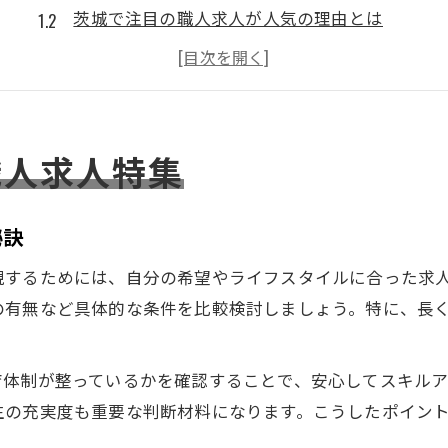
茨城で注目の職人求人が人気の理由とは
ものづくり職人求人で理想に近づく方法
職人求人応募で叶える自分らしい毎日
求人募集の条件比較と職人の新常識
職人求人特集
未経験歓迎で広がる職人求人募集の世界
未経験から始める職人求人応募の第一歩
茨城で未経験OKな職人求人募集の探し方
秘訣
ものづくり職人求人で未経験者が成長する環境
現するためには、自分の希望やライフスタイルに合った求
求人募集で未経験歓迎を見極めるポイント
の有無など具体的な条件を比較検討しましょう。特に、長
伝統工芸職人求人でスキルアップ実現
茨城で見つけるものづくり職人の新しい道
育体制が整っているかを確認することで、安心してスキル
茨城で職人求人募集を活用するコツ
生の充実度も重要な判断材料になります。こうしたポイン
ものづくり職人求人で働く魅力を深掘り