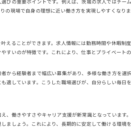
人選びの重要ポイントです。例えば、茨城の求人ではチー
職人求人選びで重視したいポイント一覧
くりの現場で自身の理想に近い働き方を実現しやすくなりま
ものづくり職人求人で長く働くための秘訣
安定したキャリアを叶える職人求人とは
茨城の職人求人募集で安定を目指す基準
を叶えることができます。求人情報には勤務時間や休暇制
求人募集から始まる職人のキャリア設計法
けやすいのが特徴です。これにより、仕事とプライベート
職人求人応募で叶える長期的な成長戦略
ものづくり職人求人で安定収入を得る方法
験者から経験者まで幅広い募集があり、多様な働き方を選
伝統工芸職人求人がもたらす安定の理由
にも適しています。こうした職場選びが、自分らしい毎日
加え、働きやすさやキャリア支援が新常識となっています
視しましょう。これにより、長期的に安定して働ける環境