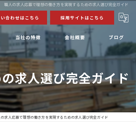
職人の求人応募で理想の働き方を実現するための求人選び完全ガイド
問い合わせはこちら
採用サイトはこちら
当社の特徴
会社概要
ブログ
公共施設
コラム
めの求人選び完全ガイド
マンション
病院
工場
求人
人の求人応募で理想の働き方を実現するための求人選び完全ガイド