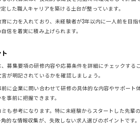
安定した職人キャリアを築ける土台が整っています。
教育に力を入れており、未経験者が3年以内に一人前を目指
の自信を着実に積み上げられます。
ント
は、募集要項の研修内容や応募条件を詳細にチェックする
文言が明記されているかを確認しましょう。
募前に企業に問い合わせて研修の具体的な内容やサポート
かを事前に把握できます。
コミも参考になります。特に未経験からスタートした先輩
多角的な情報収集が、失敗しない求人選びのポイントです