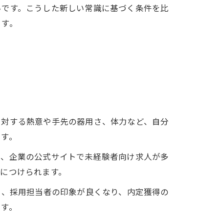
いです。こうした新しい常識に基づく条件を比
ます。
に対する熱意や手先の器用さ、体力など、自分
ます。
ク、企業の公式サイトで未経験者向け求人が多
につけられます。
と、採用担当者の印象が良くなり、内定獲得の
ます。