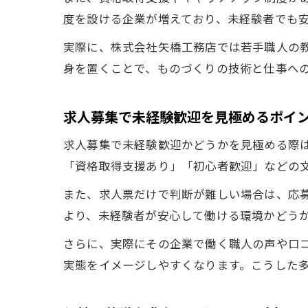
度を設ける企業が増えており、未経験者でも
実際に、株式会社矢橋工務店では若手職人の
身を置くことで、ものづくりの技術と仕事へ
求人募集で未経験歓迎を見極めるポイ
求人募集で未経験歓迎かどうかを見極める際
「資格取得支援あり」「初心者歓迎」などの
また、求人票だけで判断が難しい場合は、応
より、未経験者が安心して働ける環境かどう
さらに、実際にその企業で働く職人の声や口
実態をイメージしやすくなります。こうした