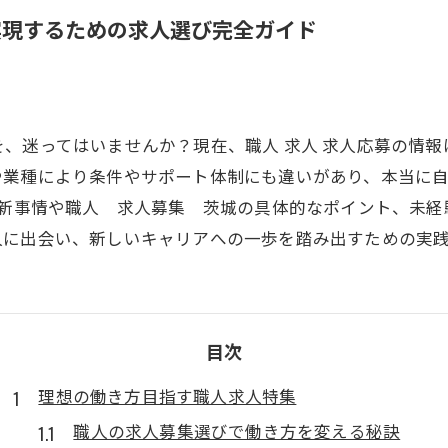
実現するための求人選び完全ガイド
、迷ってはいませんか？現在、職人 求人 求人応募の情
や業種により条件やサポート体制にも違いがあり、本当に
最新事情や職人 求人募集 茨城の具体的なポイント、未
人に出会い、新しいキャリアへの一歩を踏み出すための実
目次
理想の働き方目指す職人求人特集
職人の求人募集選びで働き方を変える秘訣