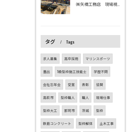
㈱矢橋工務店 現場視察
タグ
Tags
求人募集
高卒採用
マリンスポーツ
墨出
1級型枠施工技能士
学歴不問
会社忘年会
受賞
表彰
協賛
高萩市
型枠職人
職人
現場仕事
型枠大工
那珂市
茨城
型枠
鉄筋コンクリート
型枠解体
土木工事