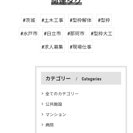
関連タグ
#茨城
#土木工事
#型枠解体
#型枠
#水戸市
#日立市
#那珂市
#型枠大工
#求人募集
#現場仕事
カテゴリー
Categories
全てのカテゴリー
公共施設
マンション
病院