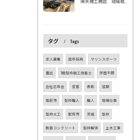
㈱矢橋工務店 現場視察
タグ
Tags
求人募集
高卒採用
マリンスポーツ
墨出
1級型枠施工技能士
学歴不問
会社忘年会
受賞
表彰
協賛
高萩市
型枠職人
職人
現場仕事
型枠大工
那珂市
茨城
型枠
鉄筋コンクリート
型枠解体
土木工事