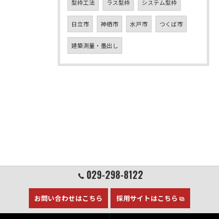
型枠工法
ラス型枠
システム型枠
日立市
神栖市
水戸市
つくば市
建築測量・墨出し
029-298-8122
お問い合わせはこちら
採用サイトはこちら