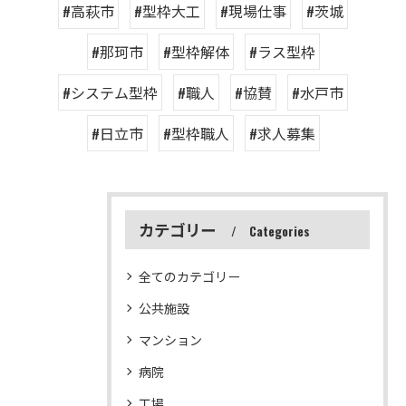
#高萩市
#型枠大工
#現場仕事
#茨城
#那珂市
#型枠解体
#ラス型枠
#システム型枠
#職人
#協賛
#水戸市
#日立市
#型枠職人
#求人募集
カテゴリー
Categories
全てのカテゴリー
公共施設
マンション
病院
工場